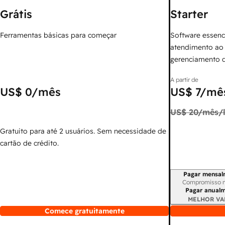
Grátis
Starter
Ferramentas básicas para começar
Software essenc
atendimento ao 
gerenciamento 
A partir de
US$ 0
/mês
US$ 7
/mês
US$ 20
/mês/l
Gratuito para até 2 usuários. Sem necessidade de
cartão de crédito.
Pagar mensal
Período de cobr
Compromisso 
Pagar anual
MELHOR VA
Comece gratuitamente