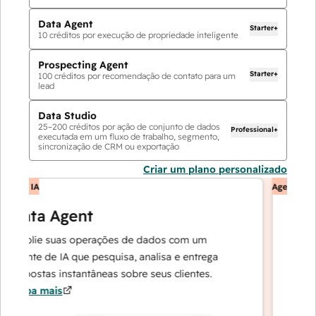
Data Agent
Starter+
10
créditos por execução de propriedade inteligente
Prospecting Agent
Starter+
100
créditos por recomendação de contato para um
lead
Data Studio
25
–
200
créditos por ação de conjunto de dados
Professional+
executada em um fluxo de trabalho, segmento,
sincronização de CRM ou exportação
Criar um plano personalizado
de IA
Agentes de IA
Data Agent
cus
mplie suas operações de dados com um
Resolv
gente de IA que pesquisa, analisa e entrega
precis
espostas instantâneas sobre seus clientes.
para q
aiba mais
casos 
Saiba 