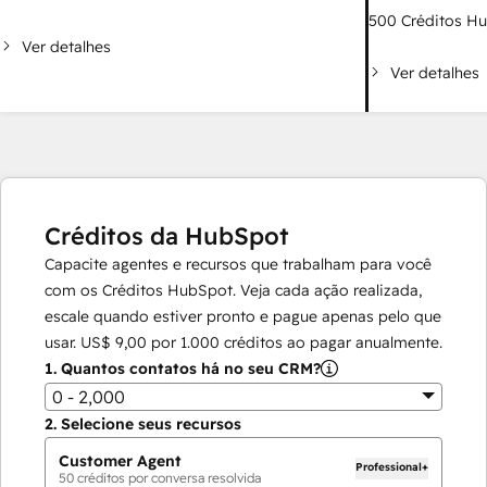
500
Créditos H
Ver detalhes
Ver detalhes
Créditos da HubSpot
Capacite agentes e recursos que trabalham para você
com os Créditos HubSpot. Veja cada ação realizada,
escale quando estiver pronto e pague apenas pelo que
usar.
US$ 9,00
por
1.000
créditos ao pagar anualmente.
1.
Quantos contatos há no seu CRM?
0 - 2,000
2.
Selecione seus recursos
Customer Agent
Professional+
50
créditos por conversa resolvida