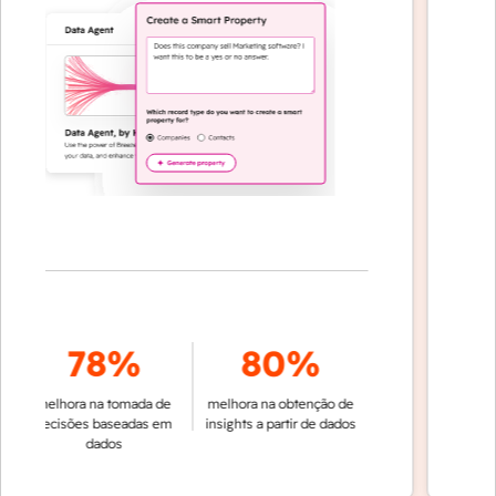
78%
80%
de co
melhora na tomada de
melhora na obtenção de
au
decisões baseadas em
insights a partir de dados
dados