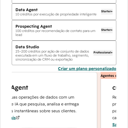
Data Agent
Starter+
10
créditos por execução de propriedade inteligente
Prospecting Agent
Starter+
100
créditos por recomendação de contato para um
lead
Data Studio
25
–
200
créditos por ação de conjunto de dados
Professional+
executada em um fluxo de trabalho, segmento,
sincronização de CRM ou exportação
Criar um plano personalizado
Agentes de IA
a Agent
custom
e suas operações de dados com um
Resolve sol
 de IA que pesquisa, analisa e entrega
precisas — 
tas instantâneas sobre seus clientes.
para que su
 mais
casos compl
Saiba mais