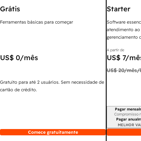
Grátis
Starter
Ferramentas básicas para começar
Software essenc
atendimento ao 
gerenciamento 
A partir de
US$ 0
/mês
US$ 7
/mês
US$ 20
/mês/l
Gratuito para até 2 usuários. Sem necessidade de
cartão de crédito.
Pagar mensal
Período de cobr
Compromisso 
Pagar anual
MELHOR VA
Comece gratuitamente