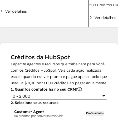
500
Créditos H
Ver detalhes
Ver detalhes
Créditos da HubSpot
Capacite agentes e recursos que trabalham para você
com os Créditos HubSpot. Veja cada ação realizada,
escale quando estiver pronto e pague apenas pelo que
usar.
US$ 9,00
por
1.000
créditos ao pagar anualmente.
1.
Quantos contatos há no seu CRM?
0 - 2,000
2.
Selecione seus recursos
Customer Agent
Professional+
50
créditos por conversa resolvida