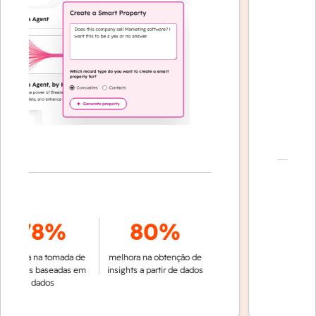
7
78%
80%
de conversa
ora na tomada de
melhora na obtenção de
automat
sões baseadas em
insights a partir de dados
dados