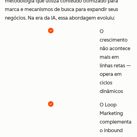
metodologia que utiliza conteúdo otimizado para
marca e mecanismos de busca para expandir seus
negócios. Na era da IA, essa abordagem evoluiu:
O
crescimento
não acontece
mais em
linhas retas —
opera em
ciclos
dinâmicos
O Loop
Marketing
complementa
o inbound