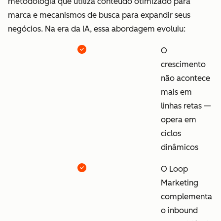
metodologia que utiliza conteúdo otimizado para
marca e mecanismos de busca para expandir seus
negócios. Na era da IA, essa abordagem evoluiu:
O
crescimento
não acontece
mais em
linhas retas —
opera em
ciclos
dinâmicos
O Loop
Marketing
complementa
o inbound