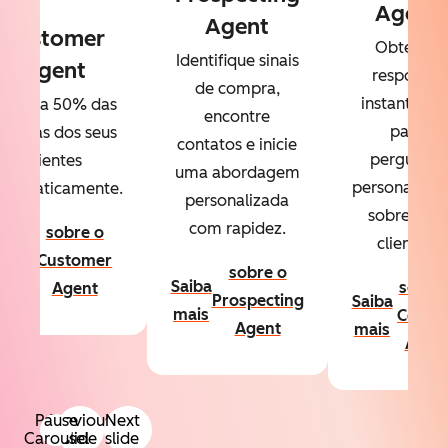
Agent
Agent
Customer
Obtenha
Identifique sinais
Agent
respostas
de compra,
instantânea
esolva 50% das
encontre
para
úvidas dos seus
contatos e inicie
perguntas
clientes
uma abordagem
personalizad
utomaticamente.
personalizada
sobre seus
com rapidez.
sobre o
clientes.
aiba
Customer
sobre o
ais
Saiba
sobre
Agent
Prospecting
Saiba
mais
Conte
Agent
mais
Agen
Pause
Previous
Next
Carousel
slide
slide