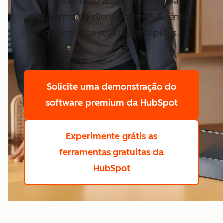
atendimento ao cliente em uma
plataforma de clientes com IA Agêntica
que entrega resultados rápidos.
Solicite uma demonstração
do
software premium da HubSpot
Experimente grátis
as
ferramentas gratuitas da
HubSpot