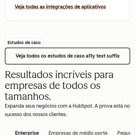
Veja todas as integrações de aplicativos
Estudos de caso
Veja todos os estudos de caso
a11y text suffix
Resultados incríveis para
empresas de todos os
tamanhos.
Expanda seus negócios com a HubSpot. A prova está no
sucesso dos nossos clientes.
Enterprise
Empresas de médio porte
Pequen