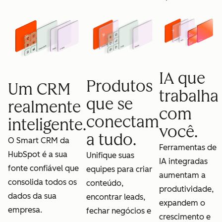
IA que
Produtos
Um CRM
trabalha
que se
realmente
com
conectam
inteligente.
você.
a tudo.
O Smart CRM da
Ferramentas de
HubSpot é a sua
Unifique suas
IA integradas
fonte confiável que
equipes para criar
aumentam a
consolida todos os
conteúdo,
produtividade,
dados da sua
encontrar leads,
expandem o
empresa.
fechar negócios e
crescimento e