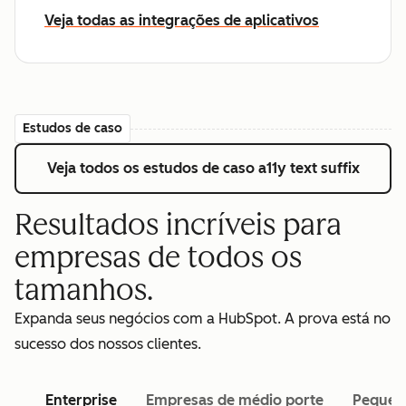
Veja todas as integrações de aplicativos
Estudos de caso
Veja todos os estudos de caso
a11y text suffix
Resultados incríveis para
empresas de todos os
tamanhos.
Expanda seus negócios com a HubSpot. A prova está no
sucesso dos nossos clientes.
Enterprise
Empresas de médio porte
Pequen