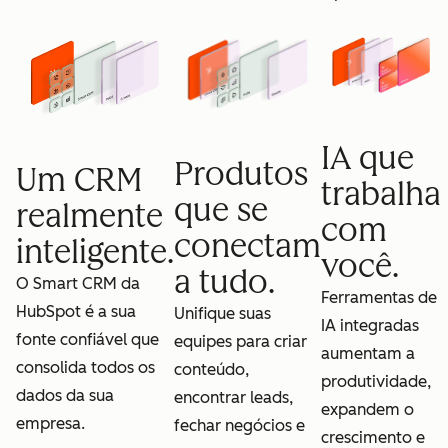
IA que
Produtos
Um CRM
trabalha
que se
realmente
com
conectam
inteligente.
você.
a tudo.
O Smart CRM da
Ferramentas de
HubSpot é a sua
Unifique suas
IA integradas
fonte confiável que
equipes para criar
aumentam a
consolida todos os
conteúdo,
produtividade,
dados da sua
encontrar leads,
expandem o
empresa.
fechar negócios e
crescimento e