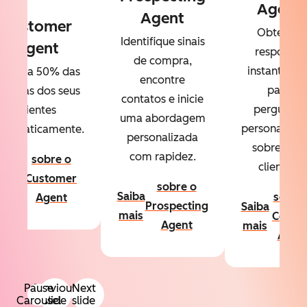
Agent
Agent
Customer
Obtenha
Identifique sinais
Agent
respostas
de compra,
instantânea
esolva 50% das
encontre
para
úvidas dos seus
contatos e inicie
perguntas
clientes
uma abordagem
personalizad
utomaticamente.
personalizada
sobre seus
com rapidez.
sobre o
clientes.
aiba
Customer
sobre o
ais
Saiba
sobre
Agent
Prospecting
Saiba
mais
Conte
Agent
mais
Agen
Pause
Previous
Next
Carousel
slide
slide