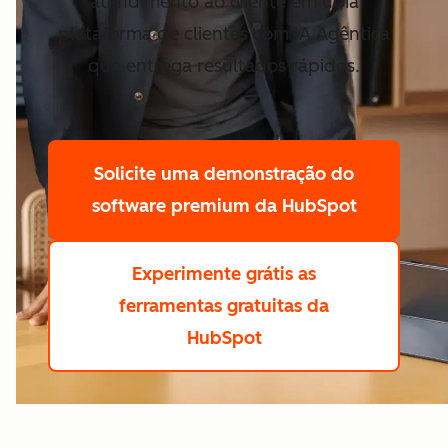
atendimento ao cliente em uma
plataforma de clientes com IA Agêntica
que entrega resultados rápidos.
Solicite uma demonstração
do
software premium da HubSpot
Experimente grátis
as
ferramentas gratuitas da
HubSpot