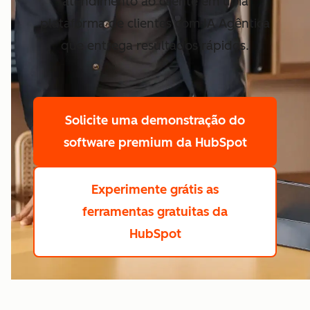
atendimento ao cliente em uma
plataforma de clientes com IA Agêntica
que entrega resultados rápidos.
Solicite uma demonstração
do
software premium da HubSpot
Experimente grátis
as
ferramentas gratuitas da
HubSpot