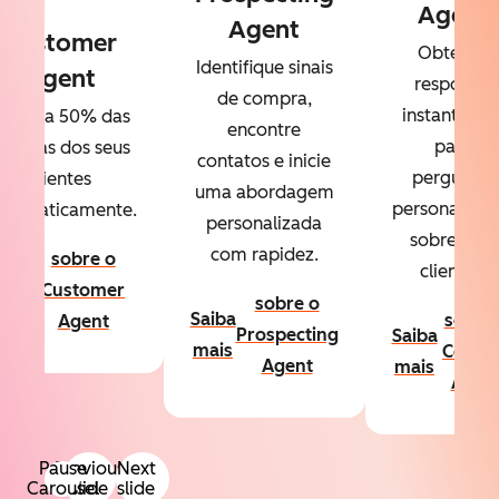
Agent
Agent
Customer
Obtenha
Identifique sinais
Agent
respostas
de compra,
instantânea
esolva 50% das
encontre
para
úvidas dos seus
contatos e inicie
perguntas
clientes
uma abordagem
personalizad
utomaticamente.
personalizada
sobre seus
com rapidez.
sobre o
clientes.
aiba
Customer
sobre o
ais
Saiba
sobre
Agent
Prospecting
Saiba
mais
Conte
Agent
mais
Agen
Pause
Previous
Next
Carousel
slide
slide