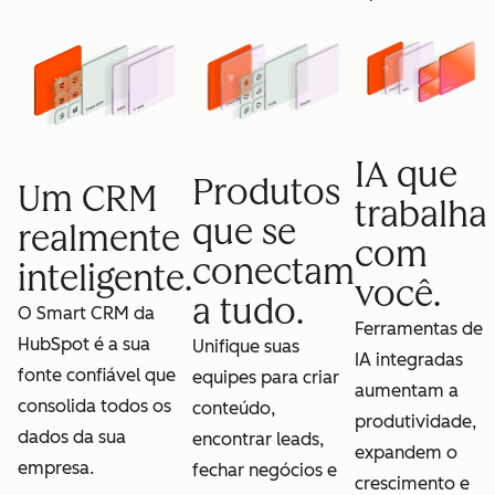
IA que
Produtos
Um CRM
trabalha
que se
realmente
com
conectam
inteligente.
você.
a tudo.
O Smart CRM da
Ferramentas de
HubSpot é a sua
Unifique suas
IA integradas
fonte confiável que
equipes para criar
aumentam a
consolida todos os
conteúdo,
produtividade,
dados da sua
encontrar leads,
expandem o
empresa.
fechar negócios e
crescimento e