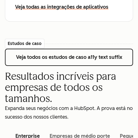
Veja todas as integrações de aplicativos
Estudos de caso
Veja todos os estudos de caso
a11y text suffix
Resultados incríveis para
empresas de todos os
tamanhos.
Expanda seus negócios com a HubSpot. A prova está no
sucesso dos nossos clientes.
Enterprise
Empresas de médio porte
Pequen