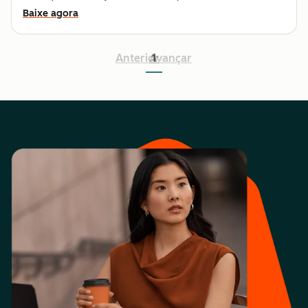
Baixe agora
Anterior
Avançar
1