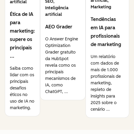
artificial,
SEO,
artificial
Marketing
Inteligência
Ética de IA
artificial
Tendências
para
AEO Grader
em IA para
marketing:
profissionais
supere os
O Answer Engine
de marketing
Optimization
principais
Grader gratuito
...
Um relatório
da HubSpot
com dados de
revela como os
Saiba como
mais de 1.000
principais
lidar com os
profissionais de
mecanismos de
principais
marketing,
IA, como
desafios
repleto de
ChatGPT, ...
éticos no
insights para
uso de IA no
2025 sobre o
marketing.
cenário ...