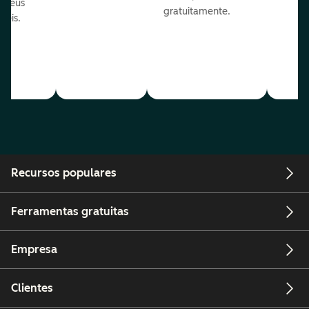
s seus
gratuitamente.
néis.
Recursos populares
Ferramentas gratuitas
Empresa
Clientes