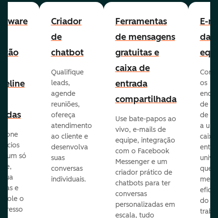
ftware
Criador
Ferramentas
E-ma
e
de
de mensagens
da
stão
chatbot
gratuitas e
equ
e
caixa de
Qualifique
Cone
peline
entrada
leads,
os
agende
ende
e
compartilhada
reuniões,
de e-
endas
ofereça
de eq
Use bate-papos ao
atendimento
a um
vivo, e-mails de
icione
ao cliente e
caixa
equipe, integração
gócios
desenvolva
entra
com o Facebook
m um só
suas
unive
Messenger e um
que,
conversas
que
criador prático de
ribua
individuais.
melho
chatbots para ter
efas e
eficiê
conversas
ntrole o
do
personalizadas em
ogresso
traba
escala, tudo