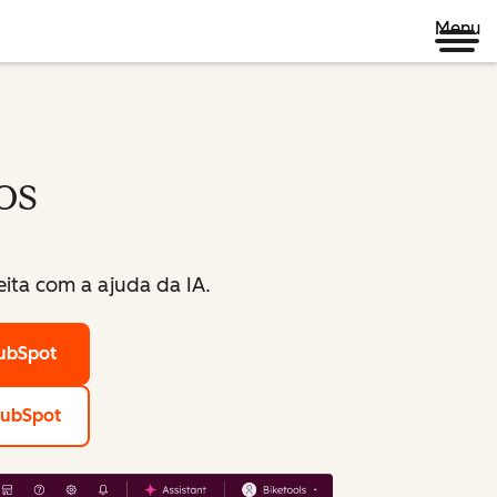
Menu
os
ita com a ajuda da IA.
HubSpot
HubSpot