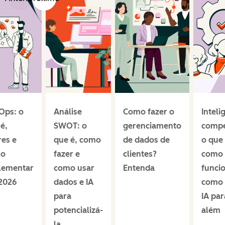
Ops: o
Análise
Como fazer o
Inteli
é,
SWOT: o
gerenciamento
compe
res e
que é, como
de dados de
o que 
mo
fazer e
clientes?
como
lementar
como usar
Entenda
funci
2026
dados e IA
como 
para
IA par
potencializá-
além
la