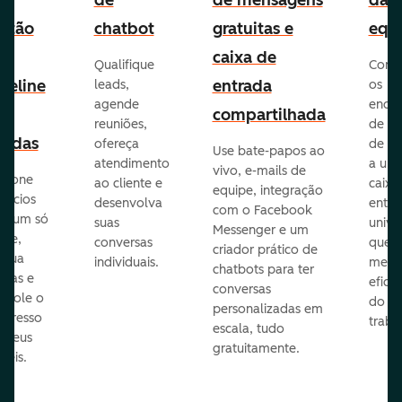
e
de
de mensagens
da
stão
chatbot
gratuitas e
equ
e
caixa de
Qualifique
Cone
peline
entrada
leads,
os
agende
ende
e
compartilhada
reuniões,
de e-
endas
ofereça
de eq
Use bate-papos ao
atendimento
a um
vivo, e-mails de
icione
ao cliente e
caixa
equipe, integração
gócios
desenvolva
entra
com o Facebook
m um só
suas
unive
Messenger e um
que,
conversas
que
criador prático de
ribua
individuais.
melho
chatbots para ter
efas e
eficiê
conversas
ntrole o
do
personalizadas em
ogresso
traba
escala, tudo
s seus
gratuitamente.
néis.