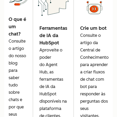
O que é
um
Ferramentas
Crie um bot
chat?
de IA da
Consulte o
Consulte
HubSpot
artigo da
o artigo
Aproveite o
Central de
do nosso
poder
Conhecimento
blog
do Agent
para aprender
para
Hub, as
a criar fluxos
saber
ferramentas
de chat com
tudo
de IA da
bot para
sobre
HubSpot
responder às
chats e
disponíveis na
perguntas dos
por que
plataforma
seus
seus
de clientes.
visitantes.