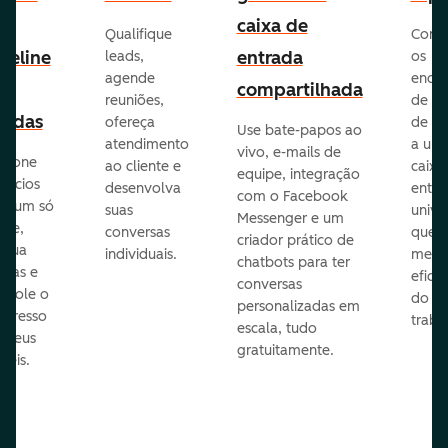
e
caixa de
Qualifique
Cone
peline
entrada
leads,
os
agende
ende
e
compartilhada
reuniões,
de e-
endas
ofereça
de eq
Use bate-papos ao
atendimento
a um
vivo, e-mails de
icione
ao cliente e
caixa
equipe, integração
gócios
desenvolva
entra
com o Facebook
m um só
suas
unive
Messenger e um
que,
conversas
que
criador prático de
ribua
individuais.
melho
chatbots para ter
efas e
eficiê
conversas
ntrole o
do
personalizadas em
ogresso
traba
escala, tudo
s seus
gratuitamente.
néis.