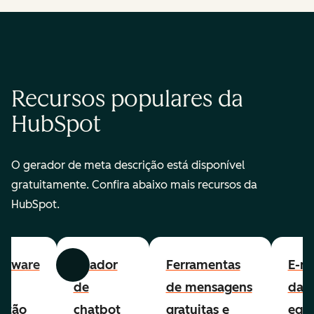
Recursos populares da
HubSpot
O gerador de meta descrição está disponível
gratuitamente. Confira abaixo mais recursos da
HubSpot.
ftware
Criador
Ferramentas
E-ma
Anterior
Avançar
e
de
de mensagens
da
stão
chatbot
gratuitas e
equ