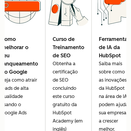
Como
Curso de
Ferramentas
melhorar o
Treinamento
de IA da
seu
de SEO
HubSpot
ranqueamento
Obtenha a
Saiba mais
no Google
certificação
sobre como
Veja como atrair
de SEO
as inovações
leads de alta
concluindo
da HubSpot
qualidade
este curso
na área de IA
usando o
gratuito da
podem ajudar
Google Ads
HubSpot
sua empresa
Academy (em
a crescer
inglês)
melhor.