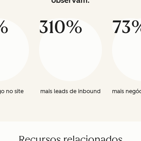
observam:
%
310%
73
go no site
mais leads de inbound
mais negóc
Recursos relacionados