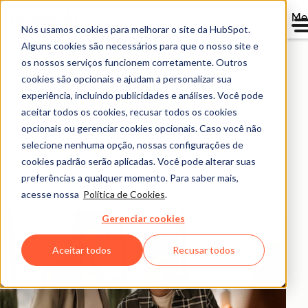
Me
Nós usamos cookies para melhorar o site da HubSpot.
Calculadora de ROI da
Alguns cookies são necessários para que o nosso site e
os nossos serviços funcionem corretamente. Outros
HubSpot
cookies são opcionais e ajudam a personalizar sua
experiência, incluindo publicidades e análises. Você pode
aceitar todos os cookies, recusar todos os cookies
Calcule o retorno sobre o investimento que você pode
opcionais ou gerenciar cookies opcionais. Caso você não
ter com os nossos produtos com base em dados de
selecione nenhuma opção, nossas configurações de
mais de 299.000 clientes da HubSpot em todo o
cookies padrão serão aplicadas. Você pode alterar suas
mundo.
preferências a qualquer momento. Para saber mais,
acesse nossa
Política de Cookies
.
Gerenciar cookies
Aceitar todos
Recusar todos