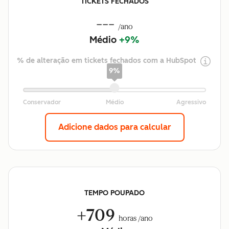
TICKETS FECHADOS
---
/ano
Médio
+9%
% de alteração em tickets fechados com a HubSpot
9%
Adicione dados para calcular
TEMPO POUPADO
+709
horas /ano