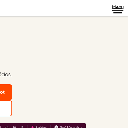
Menu
cios.
ot