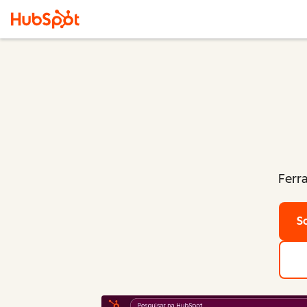
Ferr
S