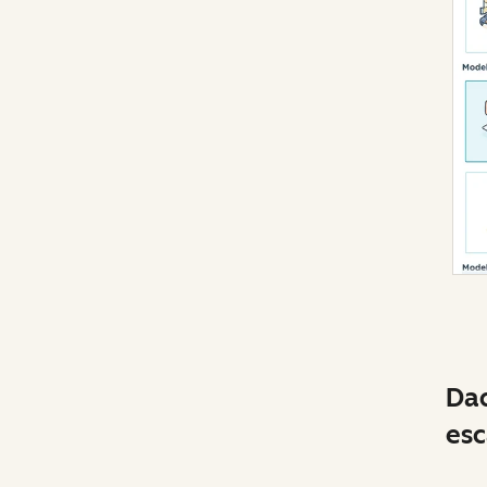
Dad
esc