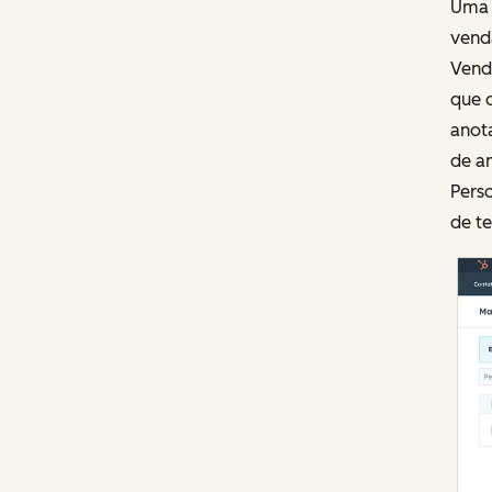
Uma 
venda
Vend
que o
anot
de an
Pers
de te