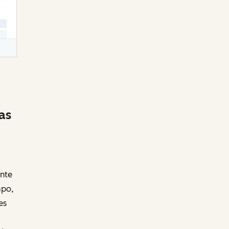
as
nte
mpo,
es