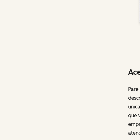
Ace
Pare
desc
únic
que v
empr
aten