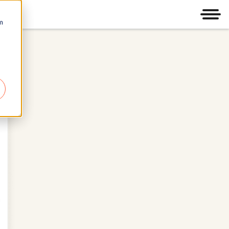
Men
m