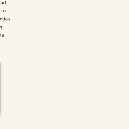
art
m o
endas
m
ma