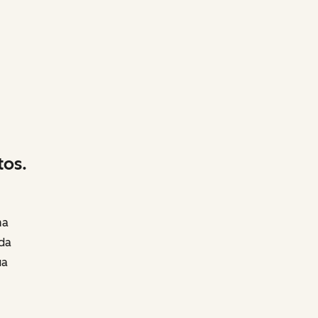
tos.
ma
da
ua