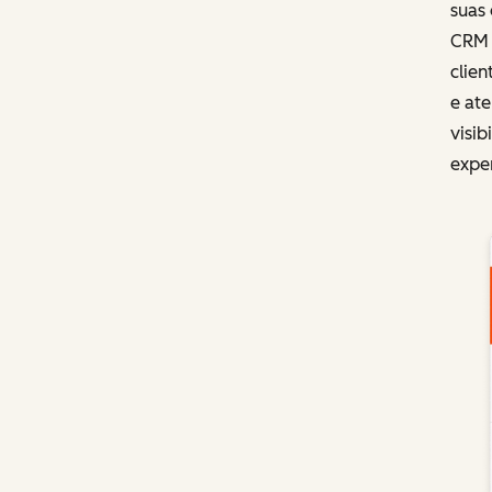
suas 
CRM u
clien
e at
visib
exper