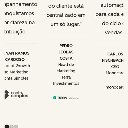
ompanhamento
automaçõe
do cliente está
 conquistamos
para cada et
centralizado em
ior clareza na
do ciclo d
um só lugar.
atribuição.
vendas.
PEDRO
JEOLAS
RENAN RAMOS
CARLOS
COSTA
CARDOSO
FISCHBACHE
Head de
Head of Growth
CEO
Marketing
and Marketing
Monocard
Terra
Conta Simples
Investimentos