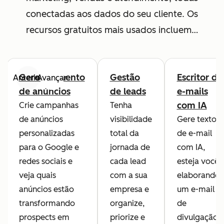
conectadas aos dados do seu cliente. Os
recursos gratuitos mais usados incluem…
Gerenciamento
Gestão
Escritor de
Anterior
Avançar
de anúncios
de leads
e-mails
com IA
Crie campanhas
Tenha
de anúncios
visibilidade
Gere textos
personalizadas
total da
de e-mail
para o Google e
jornada de
com IA,
redes sociais e
cada lead
esteja você
veja quais
com a sua
elaborando
anúncios estão
empresa e
um e-mail
transformando
organize,
de
prospects em
priorize e
divulgação