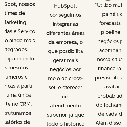
bSpot, nossos
Utilizo muito
HubSpot,
times de
painéis de
conseguimos
Marketing,
forecasts e
integrar as
ndas e Serviço
pipeline d
diferentes áreas
tão ainda mais
negócios pa
da empresa, o
integrados.
acompanha
que possibilita
companhando
nossa situaç
gerar mais
os mesmos
financeira, t
negócios por
números e
previsibilidad
meio de cross-
tricas a partir
avaliar a
sell e oferecer
de uma única
probabilida
um
fonte no CRM.
de fechamen
atendimento
Estruturamos
de cada dea
superior, já que
relatórios de
Além disso, c
todo o histórico