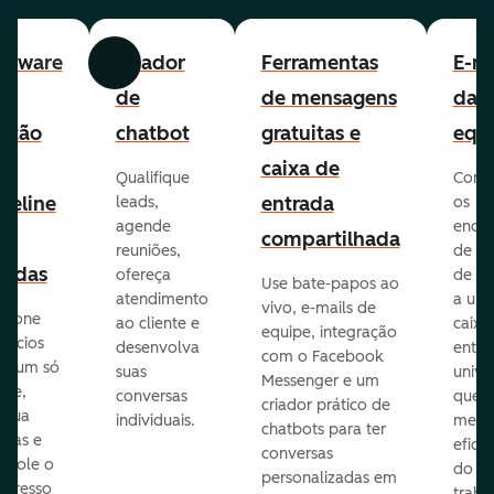
ftware
Criador
Ferramentas
E-ma
Anterior
Avançar
e
de
de mensagens
da
stão
chatbot
gratuitas e
equ
e
caixa de
Qualifique
Cone
peline
entrada
leads,
os
agende
ende
e
compartilhada
reuniões,
de e-
endas
ofereça
de eq
Use bate-papos ao
atendimento
a um
vivo, e-mails de
icione
ao cliente e
caixa
equipe, integração
gócios
desenvolva
entra
com o Facebook
m um só
suas
unive
Messenger e um
que,
conversas
que
criador prático de
ribua
individuais.
melho
chatbots para ter
efas e
eficiê
conversas
ntrole o
do
personalizadas em
ogresso
traba