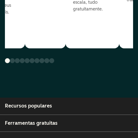
escala, tudo
s seus
gratuitamente.
néis.
Recursos populares
Ferramentas gratuitas