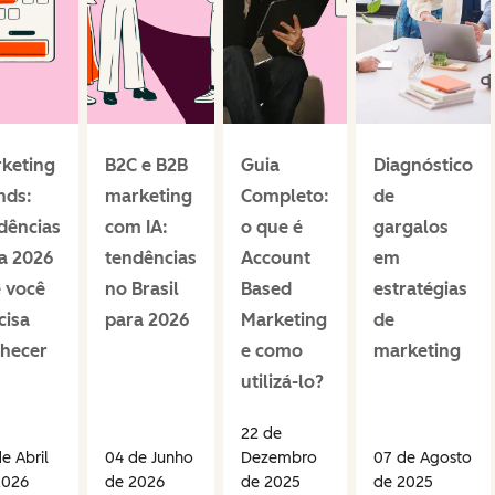
keting
B2C e B2B
Guia
Diagnóstico
nds:
marketing
Completo:
de
dências
com IA:
o que é
gargalos
a 2026
tendências
Account
em
 você
no Brasil
Based
estratégias
cisa
para 2026
Marketing
de
hecer
e como
marketing
utilizá-lo?
22 de
e Abril
04 de Junho
Dezembro
07 de Agosto
2026
de 2026
de 2025
de 2025