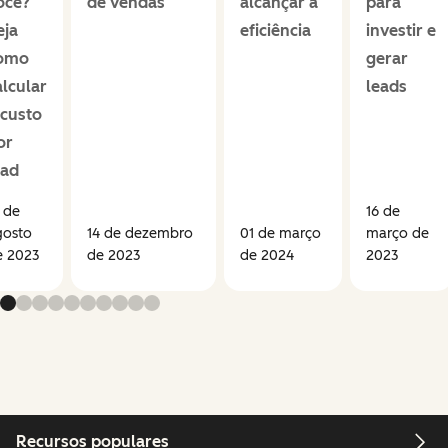
ocê?
de vendas
alcançar a
para
eja
eficiência
investir e
omo
gerar
alcular
leads
 custo
or
ead
 de
16 de
gosto
14 de dezembro
01 de março
março de
e 2023
de 2023
de 2024
2023
Recursos populares