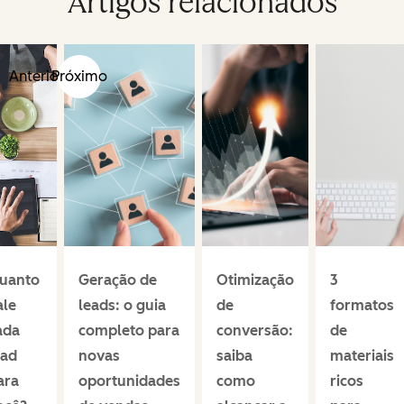
Artigos relacionados
Anterior
Próximo
uanto
Geração de
Otimização
3
ale
leads: o guia
de
formatos
ada
completo para
conversão:
de
ead
novas
saiba
materiais
ara
oportunidades
como
ricos