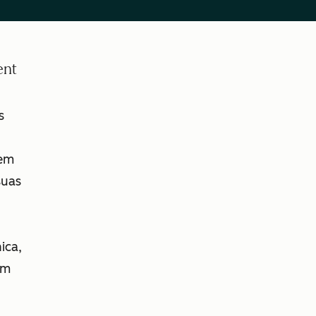
ent
s
em
suas
ica,
ém