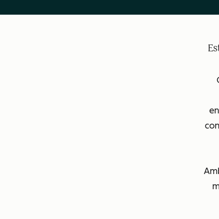
Es
e
con
Amb
m