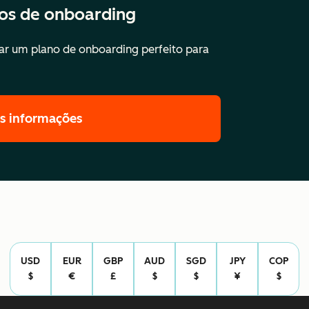
ços de onboarding
r um plano de onboarding perfeito para
is informações
USD
EUR
GBP
AUD
SGD
JPY
COP
$
€
£
$
$
¥
$