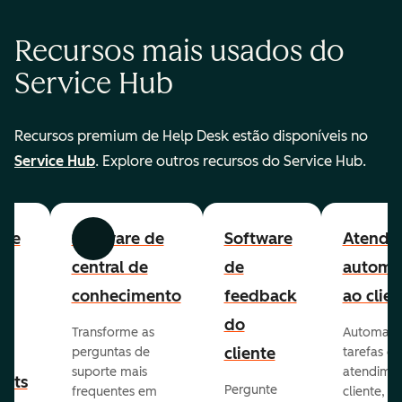
Recursos mais usados do
Service Hub
Recursos premium de Help Desk estão disponíveis no
Service Hub
. Explore outros recursos do Service Hub.
are
Software de
Software
Atendi
Anterior
Avançar
to
central de
de
automa
lp
conhecimento
feedback
ao clien
e
do
Transforme as
Automatiz
ão
cliente
perguntas de
tarefas de
suporte mais
atendime
kets
Pergunte
frequentes em
cliente,