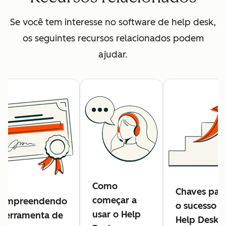
Se você tem interesse no software de help desk,
os seguintes recursos relacionados podem
ajudar.
Como
Chaves par
começar a
ompreendendo
o sucesso d
usar o Help
 ferramenta de
Help Desk