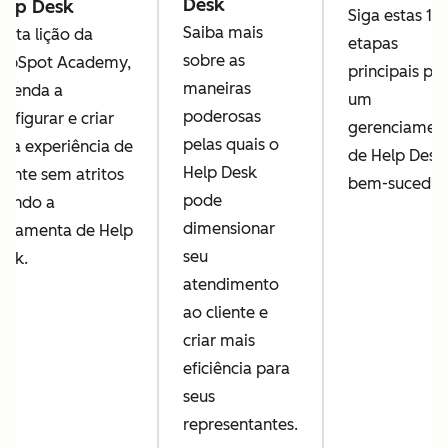
Desk
elp Desk
Siga estas 13
Saiba mais
esta lição da
etapas
sobre as
ubSpot Academy,
principais pa
maneiras
prenda a
um
poderosas
onfigurar e criar
gerenciamen
pelas quais o
ma experiência de
de Help Desk
Help Desk
liente sem atritos
bem-sucedid
pode
sando a
dimensionar
erramenta de Help
seu
esk.
atendimento
ao cliente e
criar mais
eficiência para
seus
representantes.