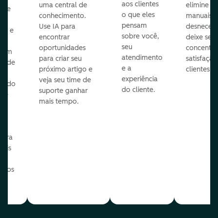
aos clientes
uma central de
elimine p
ize
o que eles
conhecimento.
manuais
pensam
Use IA para
desnecess
vos e
sobre você,
encontrar
deixe seu 
seu
oportunidades
concentra
 com
atendimento
para criar seu
satisfação
te de
e a
próximo artigo e
clientes.
experiência
veja seu time de
zindo
do cliente.
suporte ganhar
 de
mais tempo.
o
e
ua
para
mais
o os