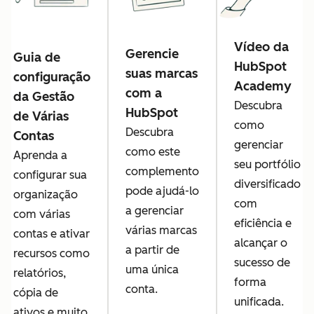
Vídeo da
Gerencie
Guia de
HubSpot
suas marcas
configuração
Academy
com a
da Gestão
Descubra
HubSpot
de Várias
como
Descubra
Contas
gerenciar
como este
Aprenda a
seu portfólio
complemento
configurar sua
diversificado
pode ajudá-lo
organização
com
a gerenciar
com várias
eficiência e
várias marcas
contas e ativar
alcançar o
a partir de
recursos como
sucesso de
uma única
relatórios,
forma
conta.
cópia de
unificada.
ativos e muito