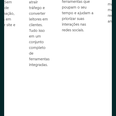
ferramentas que
s. Sem
atrair
mail
poupam o seu
sar de
tráfego e
mark
tempo e ajudam a
ramação,
converter
redes
priorizar suas
ona em
leitores em
anún
interações nas
uer site e
clientes.
redes sociais.
is.
Tudo isso
em um
conjunto
completo
de
ferramentas
integradas.