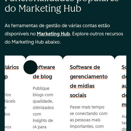
do Marketing Hub
As ferramentas de gestão de várias contas estão
disponíveis no
Marketing Hub
. Explore outros recursos
do Marketing Hub abaixo.
ulários
Software
Software de
Sof
Anterior
Avançar
-up
de blog
gerenciamento
de
de mídias
aut
Publique
sociais
de
lários
blogs com
p fáceis
qualidade,
mar
Passe mais tempo
ar e
otimizados
se conectando com
zados
com
Auto
as pessoas mais
insights de
taref
importantes, com
itivos
IA para
disp