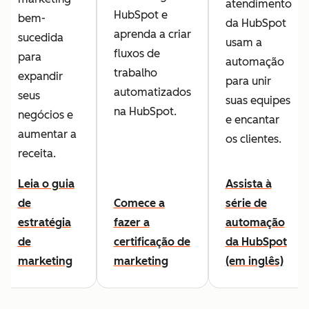
atendimento
HubSpot e
bem-
da HubSpot
aprenda a criar
sucedida
usam a
fluxos de
para
automação
trabalho
expandir
para unir
automatizados
seus
suas equipes
na HubSpot.
negócios e
e encantar
aumentar a
os clientes.
receita.
Leia o guia
Assista à
de
Comece a
série de
estratégia
fazer a
automação
de
certificação de
da HubSpot
marketing
marketing
(em inglês)