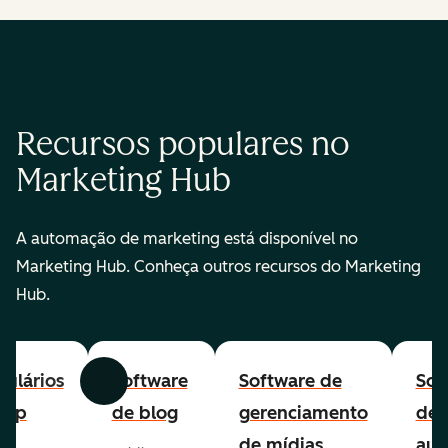
Recursos populares no
Marketing Hub
A automação de marketing está disponível no
Marketing Hub. Conheça outros recursos do Marketing
Hub.
ulários
Software
Software de
Sof
Anterior
Avançar
-up
de blog
gerenciamento
de
de mídias
aut