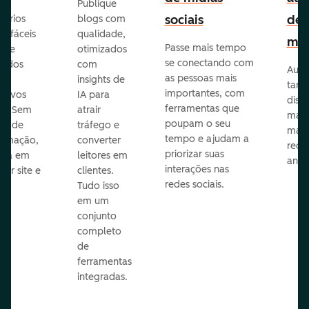
Publique
sociais
de
lários
blogs com
p fáceis
qualidade,
mar
Passe mais tempo
ar e
otimizados
se conectando com
zados
com
Auto
as pessoas mais
insights de
taref
importantes, com
itivos
IA para
disp
ferramentas que
s. Sem
atrair
mail
poupam o seu
sar de
tráfego e
mark
tempo e ajudam a
ramação,
converter
redes
priorizar suas
ona em
leitores em
anún
interações nas
uer site e
clientes.
redes sociais.
is.
Tudo isso
em um
conjunto
completo
de
ferramentas
integradas.