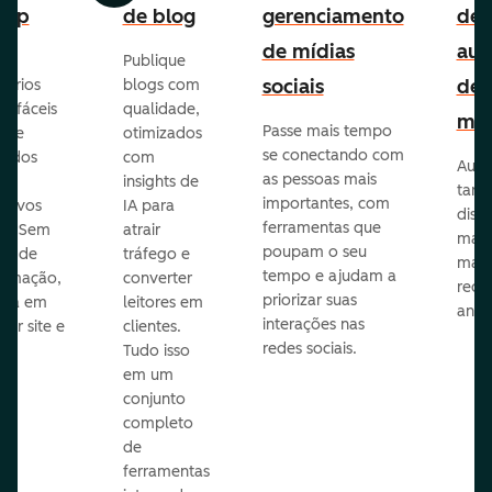
-up
de blog
gerenciamento
de
de mídias
aut
Publique
sociais
de
lários
blogs com
p fáceis
qualidade,
mar
Passe mais tempo
ar e
otimizados
se conectando com
zados
com
Auto
as pessoas mais
insights de
taref
importantes, com
itivos
IA para
disp
ferramentas que
s. Sem
atrair
mail
poupam o seu
sar de
tráfego e
mark
tempo e ajudam a
ramação,
converter
redes
priorizar suas
ona em
leitores em
anún
interações nas
uer site e
clientes.
redes sociais.
is.
Tudo isso
em um
conjunto
completo
de
ferramentas