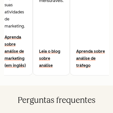
mensuráveis.
suas
atividades
de
marketing.
Aprenda
sobre
análise de
Leia o blog
Aprenda sobre
marketing
sobre
análise de
(em inglês)
análise
tráfego
Perguntas frequentes