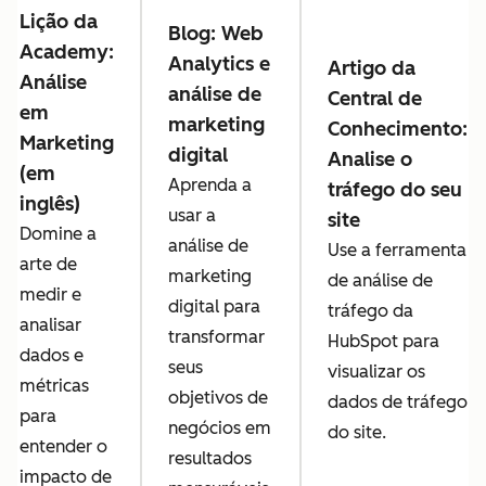
Lição da
Blog: Web
Academy:
Analytics e
Artigo da
Análise
análise de
Central de
em
marketing
Conhecimento:
Marketing
digital
Analise o
(em
Aprenda a
tráfego do seu
inglês)
usar a
site
Domine a
análise de
Use a ferramenta
arte de
marketing
de análise de
medir e
digital para
tráfego da
analisar
transformar
HubSpot para
dados e
seus
visualizar os
métricas
objetivos de
dados de tráfego
para
negócios em
do site.
entender o
resultados
impacto de