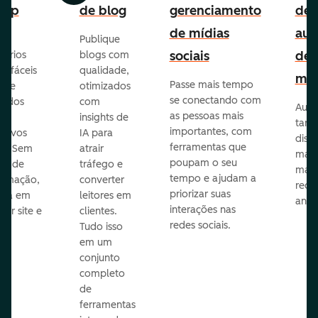
-up
de blog
gerenciamento
de
de mídias
aut
Publique
sociais
de
lários
blogs com
p fáceis
qualidade,
mar
Passe mais tempo
ar e
otimizados
se conectando com
zados
com
Auto
as pessoas mais
insights de
taref
importantes, com
itivos
IA para
disp
ferramentas que
s. Sem
atrair
mail
poupam o seu
sar de
tráfego e
mark
tempo e ajudam a
ramação,
converter
redes
priorizar suas
ona em
leitores em
anún
interações nas
uer site e
clientes.
redes sociais.
is.
Tudo isso
em um
conjunto
completo
de
ferramentas