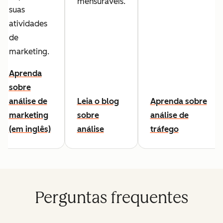
mensuráveis.
suas
atividades
de
marketing.
Aprenda
sobre
análise de
Leia o blog
Aprenda sobre
marketing
sobre
análise de
(em inglês)
análise
tráfego
Perguntas frequentes