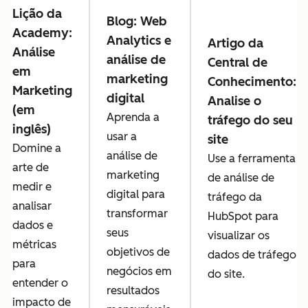
Lição da
Blog: Web
Academy:
Analytics e
Artigo da
Análise
análise de
Central de
em
marketing
Conhecimento:
Marketing
digital
Analise o
(em
Aprenda a
tráfego do seu
inglês)
usar a
site
Domine a
análise de
Use a ferramenta
arte de
marketing
de análise de
medir e
digital para
tráfego da
analisar
transformar
HubSpot para
dados e
seus
visualizar os
métricas
objetivos de
dados de tráfego
para
negócios em
do site.
entender o
resultados
impacto de