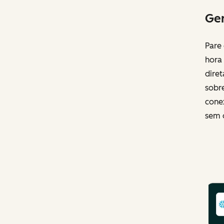
Ger
Pare
hora 
dire
sobr
conex
sem 