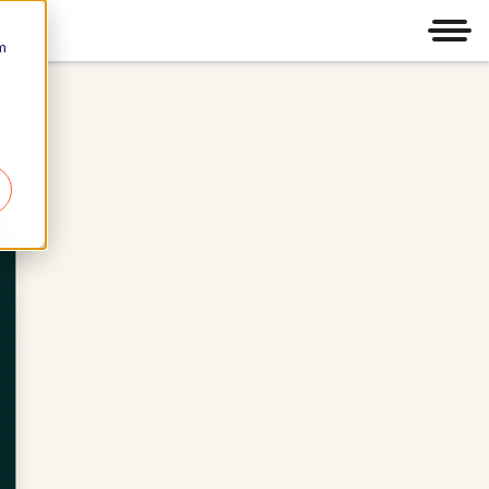
Men
m