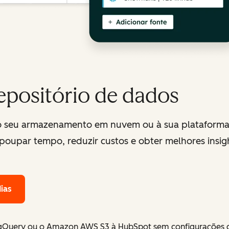
epositório de dados
 seu armazenamento em nuvem ou à sua plataforma 
a poupar tempo, reduzir custos e obter melhores insig
dias
igQuery ou o Amazon AWS S3 à HubSpot sem configurações 