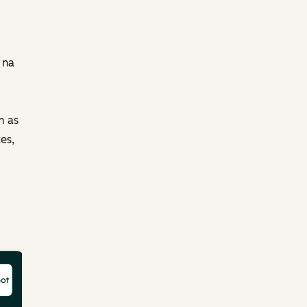
 na
m as
es,