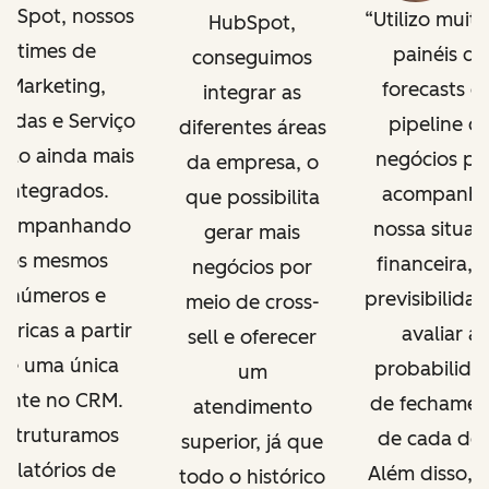
bSpot, nossos
Utilizo muito
HubSpot,
times de
painéis de
conseguimos
Marketing,
forecasts e
integrar as
ndas e Serviço
pipeline d
diferentes áreas
tão ainda mais
negócios pa
da empresa, o
integrados.
acompanha
que possibilita
companhando
nossa situaç
gerar mais
os mesmos
financeira, t
negócios por
números e
previsibilidad
meio de cross-
tricas a partir
avaliar a
sell e oferecer
de uma única
probabilida
um
fonte no CRM.
de fechamen
atendimento
Estruturamos
de cada dea
superior, já que
relatórios de
Além disso, c
todo o histórico