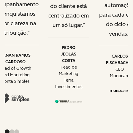
ompanhamento
automaçõe
do cliente está
 conquistamos
para cada et
centralizado em
ior clareza na
do ciclo d
um só lugar.
atribuição.
vendas.
PEDRO
JEOLAS
RENAN RAMOS
CARLOS
COSTA
CARDOSO
FISCHBACHE
Head de
Head of Growth
CEO
Marketing
and Marketing
Monocard
Terra
Conta Simples
Investimentos