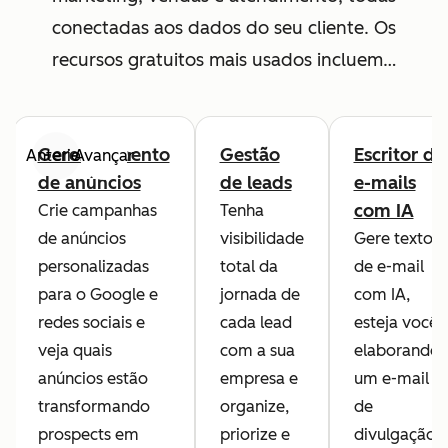
conectadas aos dados do seu cliente. Os
recursos gratuitos mais usados incluem…
Gerenciamento
Gestão
Escritor de
Anterior
Avançar
de anúncios
de leads
e-mails
com IA
Crie campanhas
Tenha
de anúncios
visibilidade
Gere textos
personalizadas
total da
de e-mail
para o Google e
jornada de
com IA,
redes sociais e
cada lead
esteja você
veja quais
com a sua
elaborando
anúncios estão
empresa e
um e-mail
transformando
organize,
de
prospects em
priorize e
divulgação