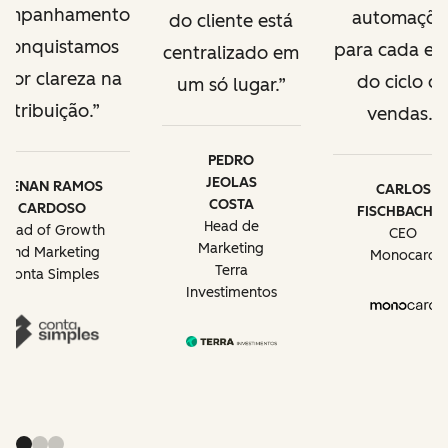
ompanhamento
automaçõe
do cliente está
 conquistamos
para cada et
centralizado em
ior clareza na
do ciclo d
um só lugar.
atribuição.
vendas.
PEDRO
JEOLAS
RENAN RAMOS
CARLOS
COSTA
CARDOSO
FISCHBACHE
Head de
Head of Growth
CEO
Marketing
and Marketing
Monocard
Terra
Conta Simples
Investimentos