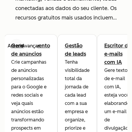
conectadas aos dados do seu cliente. Os
recursos gratuitos mais usados incluem…
Gerenciamento
Gestão
Escritor de
Anterior
Avançar
de anúncios
de leads
e-mails
com IA
Crie campanhas
Tenha
de anúncios
visibilidade
Gere textos
personalizadas
total da
de e-mail
para o Google e
jornada de
com IA,
redes sociais e
cada lead
esteja você
veja quais
com a sua
elaborando
anúncios estão
empresa e
um e-mail
transformando
organize,
de
prospects em
priorize e
divulgação