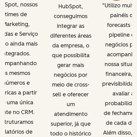
bSpot, nossos
Utilizo muito
HubSpot,
times de
painéis de
conseguimos
Marketing,
forecasts e
integrar as
ndas e Serviço
pipeline d
diferentes áreas
tão ainda mais
negócios pa
da empresa, o
integrados.
acompanha
que possibilita
companhando
nossa situaç
gerar mais
os mesmos
financeira, t
negócios por
números e
previsibilidad
meio de cross-
tricas a partir
avaliar a
sell e oferecer
de uma única
probabilida
um
fonte no CRM.
de fechamen
atendimento
Estruturamos
de cada dea
superior, já que
relatórios de
Além disso, c
todo o histórico