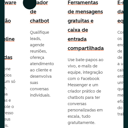
ftware
Criador
Ferramentas
E-ma
Anterior
Avançar
e
de
de mensagens
da
stão
chatbot
gratuitas e
equ
e
caixa de
Qualifique
Cone
peline
entrada
leads,
os
agende
ende
e
compartilhada
reuniões,
de e-
endas
ofereça
de eq
Use bate-papos ao
atendimento
a um
vivo, e-mails de
icione
ao cliente e
caixa
equipe, integração
gócios
desenvolva
entra
com o Facebook
m um só
suas
unive
Messenger e um
que,
conversas
que
criador prático de
ribua
individuais.
melho
chatbots para ter
efas e
eficiê
conversas
ntrole o
do
personalizadas em
ogresso
traba
escala, tudo
s seus
gratuitamente.
néis.