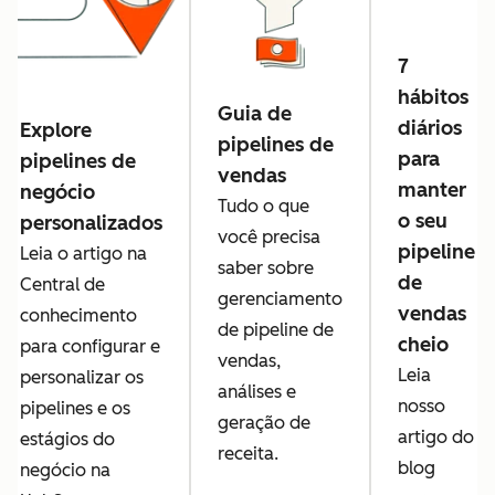
7
hábitos
Guia de
diários
Explore
pipelines de
para
pipelines de
vendas
manter
negócio
Tudo o que
o seu
personalizados
você precisa
pipeline
Leia o artigo na
saber sobre
de
Central de
gerenciamento
vendas
conhecimento
de pipeline de
cheio
para configurar e
vendas,
Leia
personalizar os
análises e
nosso
pipelines e os
geração de
artigo do
estágios do
receita.
blog
negócio na