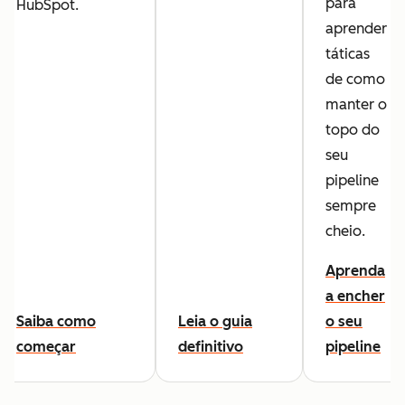
para
HubSpot.
aprender
táticas
de como
manter o
topo do
seu
pipeline
sempre
cheio.
Aprenda
a encher
Saiba como
Leia o guia
o seu
começar
definitivo
pipeline