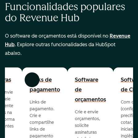
Funcionalidades populares
do Revenue Hub
O software de orçamentos está disponível no
Revenue
Hub
. Explore outras funcionalidades da HubSpot
abaixo.
turas
Links de
Software
Softw
Anterior
Avançar
pagamento
de
de CP
, envie
orçamentos
streie
Links de
Com o 
ilmente
pagamento.
(configur
Crie e envie
ras na
Crie e
precifica
orçamentos,
taforma
compartilhe
cotar, p
solicite
lientes
links de
iniciais 
assinaturas
pagamento
inglês),