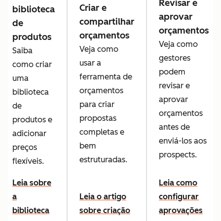
Revisar e
Criar e
biblioteca
aprovar
compartilhar
de
orçamentos
orçamentos
produtos
Veja como
Veja como
Saiba
gestores
usar a
como criar
podem
ferramenta de
uma
revisar e
orçamentos
biblioteca
aprovar
para criar
de
orçamentos
propostas
produtos e
antes de
completas e
adicionar
enviá-los aos
bem
preços
prospects.
estruturadas.
flexíveis.
Leia sobre
Leia como
a
Leia o artigo
configurar
biblioteca
sobre criação
aprovações