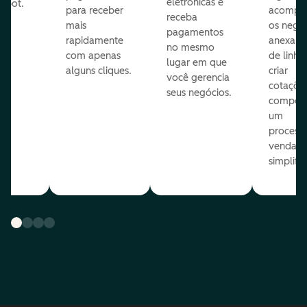
eletrônicas e
Spot.
para receber
acompa
receba
mais
os negóc
pagamentos
rapidamente
anexar i
no mesmo
com apenas
de linha
lugar em que
alguns cliques.
criar
você gerencia
cotaçõe
seus negócios.
compõ
um
process
venda
simplifi