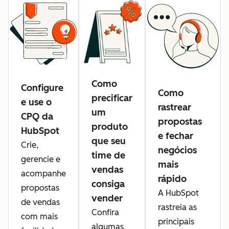
Como
Configure
Como
precificar
e use o
rastrear
um
CPQ da
propostas
produto
HubSpot
e fechar
que seu
Crie,
negócios
time de
gerencie e
mais
vendas
acompanhe
rápido
consiga
propostas
A HubSpot
vender
de vendas
rastreia as
Confira
com mais
principais
algumas