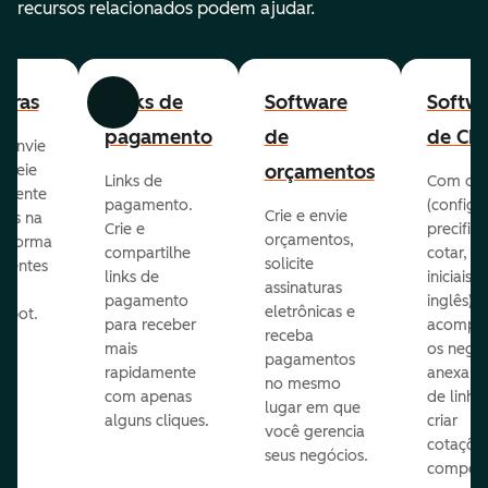
recursos relacionados podem ajudar.
turas
Links de
Software
Softw
Anterior
Avançar
pagamento
de
de CP
, envie
orçamentos
streie
Links de
Com o 
ilmente
pagamento.
(configur
Crie e envie
ras na
Crie e
precifica
orçamentos,
taforma
compartilhe
cotar, p
solicite
lientes
links de
iniciais 
assinaturas
pagamento
inglês),
eletrônicas e
Spot.
para receber
acompa
receba
mais
os negóc
pagamentos
rapidamente
anexar i
no mesmo
com apenas
de linha
lugar em que
alguns cliques.
criar
você gerencia
cotaçõe
seus negócios.
compõ