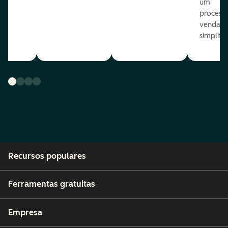
um
process
venda
simplifi
Recursos populares
Ferramentas gratuitas
Empresa