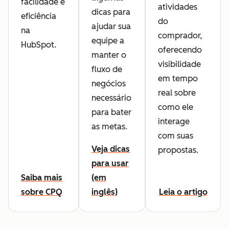
facilidade e
atividades
dicas para
eficiência
do
ajudar sua
na
comprador,
equipe a
HubSpot.
oferecendo
manter o
visibilidade
fluxo de
em tempo
negócios
real sobre
necessário
como ele
para bater
interage
as metas.
com suas
Veja dicas
propostas.
para usar
Saiba mais
(em
sobre CPQ
inglês)
Leia o artigo