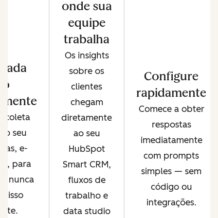
onde sua
equipe
trabalha
Os insights
 cada
sobre os
Configure
ro
clientes
rapidamente
amente
chegam
Comece a obter
 coleta
diretamente
respostas
 do seu
ao seu
imediatamente
as, e-
HubSpot
com prompts
eb, para
Smart CRM,
simples — sem
pe nunca
fluxos de
código ou
r isso
trabalho e
integrações.
nte.
data studio