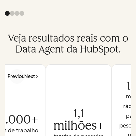
Veja resultados reais com o
Data Agent da HubSpot.
Previous
Next
1
mai
rápi
1,1
6.000+
par
milhões+
pesqui
ras de trabalho
um