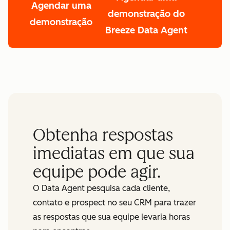
Agendar uma
demonstração do
demonstração
Breeze Data Agent
First Name
*
Last Name
*
Obtenha respostas
Email
*
imediatas em que sua
equipe pode agir.
Phone Number
*
O Data Agent pesquisa cada cliente,
Website URL
*
contato e prospect no seu CRM para trazer
as respostas que sua equipe levaria horas
How many employees work there?
*