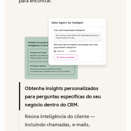
para encontrar.
We're committed to your privacy. HubSpot uses the
information you provide to us to contact you about our
relevant content, products, and services. You may unsubscribe
from these communications at any time. For more information,
check out our
Privacy Policy.
Obtenha insights personalizados
para perguntas específicas do seu
negócio dentro do CRM.
Reúna inteligência do cliente —
incluindo chamadas, e-mails,