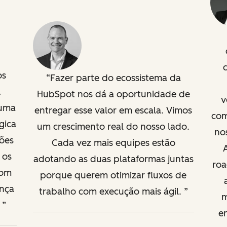
os
Fazer parte do ecossistema da
À
HubSpot nos dá a oportunidade de
v
 uma
entregar esse valor em escala. Vimos
com
gica
um crescimento real do nosso lado.
nos
ções
Cada vez mais equipes estão
 os
adotando as duas plataformas juntas
roa
com
porque querem otimizar fluxos de
ança
trabalho com execução mais ágil.
m
.
e