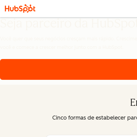
Seja parceiro da HubSpo
Você quer que seus negócios cresçam mais rápido. Crescimen
você e comece a crescer melhor junto com a HubSpot.
E
Cinco formas de estabelecer pa