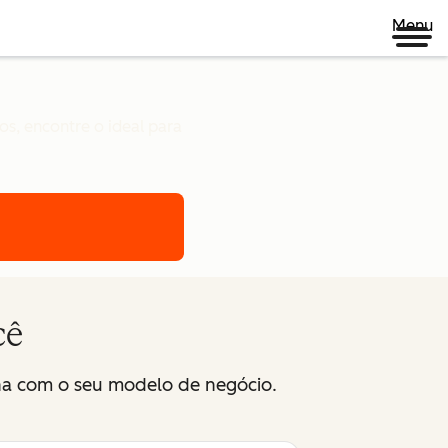
Menu
s, encontre o ideal para
cê
na com o seu modelo de negócio.