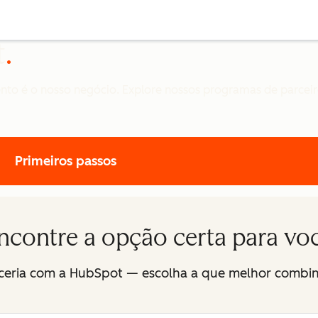
t
to é o nosso negócio. Explore nossos programas de parceiro
Primeiros passos
ncontre a opção certa para vo
rceria com a HubSpot — escolha a que melhor combi