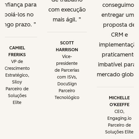
confiança para
conseguimos
com execução
apoiá-los no
entregar uma
mais ágil.
longo prazo.
proposta de
CRM e
SCOTT
implementaçã
CAMIEL
HARRISON
praticamente
FRERIKS
Vice-
VP de
presidente
imbatível para 
Crescimento
de Parcerias
mercado global
Estratégico,
com ISVs,
Siloy
DocuSign
Parceiro de
Parceiro
Soluções
Tecnológico
MICHELLE
Elite
O'KEEFFE
CEO,
Engaging.io
Parceiro de
Soluções Elite