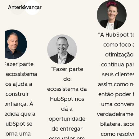
Anterior
Avançar
A HubSpot te
como foco a
otimização
Fazer parte
contínua para
Fazer parte
o ecossistema
seus clientes,
do
nos ajuda a
assim como nós
ecossistema da
construir
então poder te
HubSpot nos
confiança. À
uma conversa
dá a
medida que a
verdadeirament
oportunidade
HubSpot se
bilateral sobre
de entregar
torna uma
como resolver
esse valor em