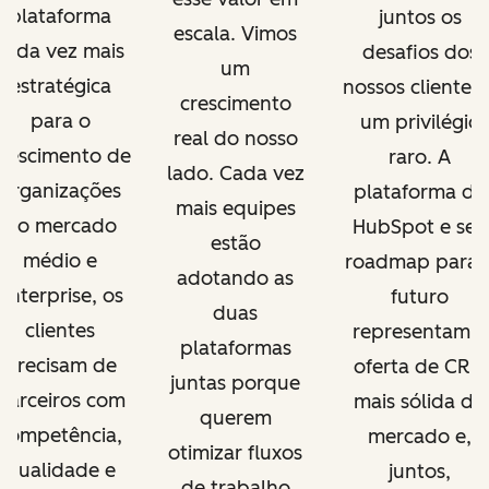
plataforma
juntos os
escala. Vimos
cada vez mais
desafios dos
um
estratégica
nossos clientes 
crescimento
para o
um privilégio
real do nosso
rescimento de
raro. A
lado. Cada vez
organizações
plataforma da
mais equipes
do mercado
HubSpot e seu
estão
médio e
roadmap para 
adotando as
enterprise, os
futuro
duas
clientes
representam a
plataformas
precisam de
oferta de CRM
juntas porque
parceiros com
mais sólida do
querem
competência,
mercado e,
otimizar fluxos
qualidade e
juntos,
de trabalho