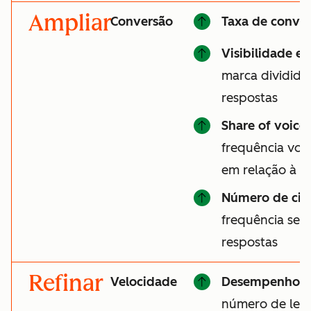
Ampliar
Conversão
Taxa de conver
Visibilidade e
marca divididas
respostas
Share of voice
frequência vo
em relação à c
Número de cit
frequência seu 
respostas
Refinar
Velocidade
Desempenho d
número de lead