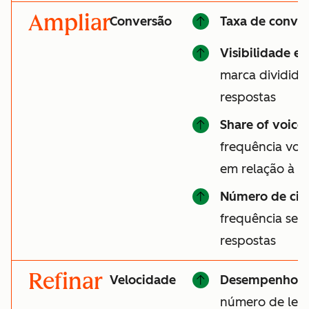
Ampliar
Conversão
Taxa de conver
Visibilidade e
marca divididas
respostas
Share of voice
frequência vo
em relação à c
Número de cit
frequência seu 
respostas
Refinar
Velocidade
Desempenho d
número de lead