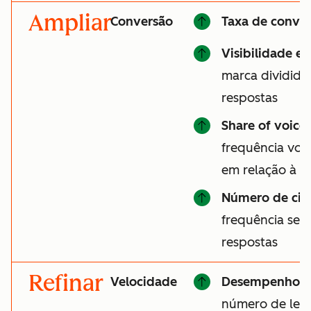
Ampliar
Conversão
Taxa de conver
Visibilidade e
marca divididas
respostas
Share of voice
frequência vo
em relação à c
Número de cit
frequência seu 
respostas
Refinar
Velocidade
Desempenho d
número de lead