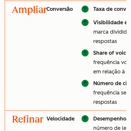
Ampliar
Conversão
Taxa de conver
Visibilidade e
marca divididas
respostas
Share of voice
frequência vo
em relação à c
Número de cit
frequência seu 
respostas
Refinar
Velocidade
Desempenho d
número de lead