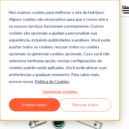
Me
Nós usamos cookies para melhorar o site da HubSpot.
Ferramentas gratuitas
Alguns cookies são necessários para que o nosso site e
os nossos serviços funcionem corretamente. Outros
para fazer seu negócio
cookies são opcionais e ajudam a personalizar sua
experiência, incluindo publicidades e análises. Você pode
decolar
aceitar todos os cookies, recusar todos os cookies
opcionais ou gerenciar cookies opcionais. Caso você não
Acesse as mesmas ferramentas que empresas de
selecione nenhuma opção, nossas configurações de
cookies padrão serão aplicadas. Você pode alterar suas
sucesso usam para atrair clientes, marcar presença nas
preferências a qualquer momento. Para saber mais,
buscas por IA e crescer mais rápido. É só começar, de
acesse nossa
Política de Cookies
.
graça.
Gerenciar cookies
Aceitar todos
Recusar todos