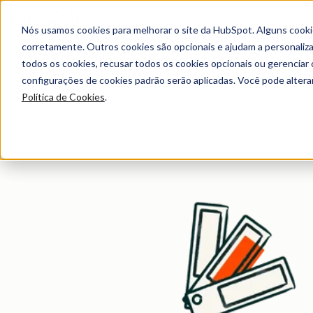
Nós usamos cookies para melhorar o site da HubSpot. Alguns cooki
Ferramentas gratuitas pa
corretamente. Outros cookies são opcionais e ajudam a personalizar
todos os cookies, recusar todos os cookies opcionais ou gerencia
configurações de cookies padrão serão aplicadas. Você pode alter
Acesse as mesmas ferramentas que empresas de sucesso usam 
Política de Cookies
.
começar, de graça.