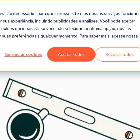
es são necessários para que o nosso site e os nossos serviços funcione
ra fazer seu negócio dec
 sua experiência, incluindo publicidades e análises. Você pode aceitar
r cookies opcionais. Caso você não selecione nenhuma opção, nossas
ar suas preferências a qualquer momento. Para saber mais, acesse nossa
para atrair clientes, marcar presença nas buscas por IA e c
Gerenciar cookies
Aceitar todos
Recusar todos