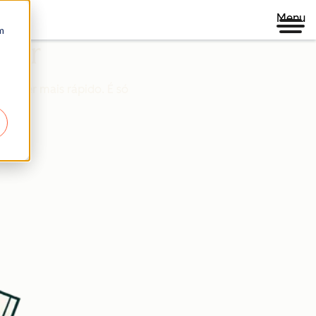
Menu
m
olar
rescer mais rápido. É só