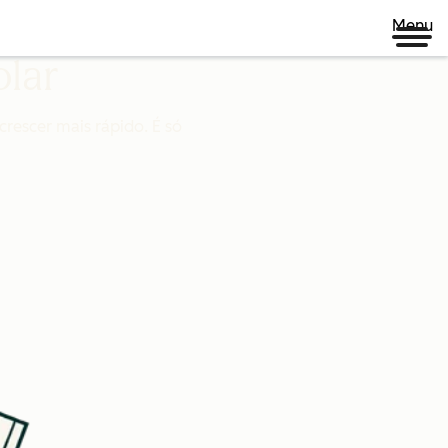
Menu
olar
rescer mais rápido. É só