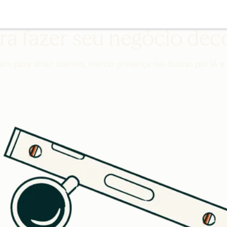
ra fazer seu negócio dec
para atrair clientes, marcar presença nas buscas por IA e c