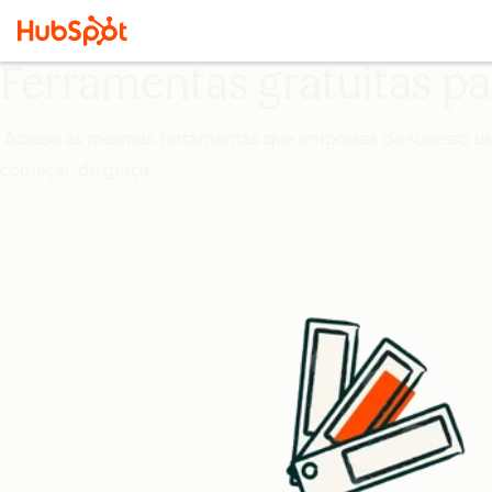
Ferramentas gratuitas pa
Acesse as mesmas ferramentas que empresas de sucesso usam 
começar, de graça.