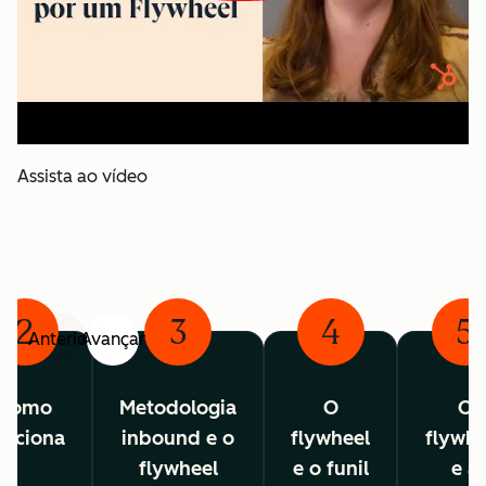
Assista ao vídeo
2
3
4
5
Anterior
Avançar
Como
Metodologia
O
O
unciona
inbound e o
flywheel
flywhe
flywheel
e o funil
e a