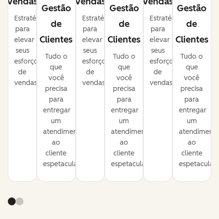
Vendas
Vendas
Vendas
Gestão
Gestão
Gestão
Estratégias
Estratégias
Estratégias
de
de
de
para
para
para
Clientes
Clientes
Clientes
elevar
elevar
elevar
seus
seus
seus
Tudo o
Tudo o
Tudo o
esforços
esforços
esforços
que
que
que
de
de
de
você
você
você
vendas.
vendas.
vendas.
precisa
precisa
precisa
para
para
para
entregar
entregar
entregar
um
um
um
atendimento
atendimento
atendiment
ao
ao
ao
cliente
cliente
cliente
espetacular.
espetacular.
espetacular.