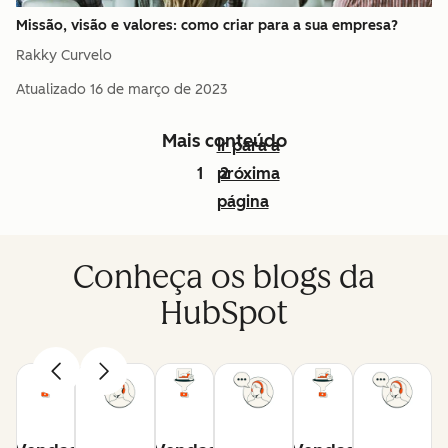
Missão, visão e valores: como criar para a sua empresa?
Rakky Curvelo
Atualizado
16 de março de 2023
Mais conteúdo
Ir para a
1
próxima
2
página
Conheça os blogs da
HubSpot