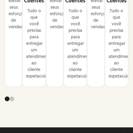
Clientes
Clientes
Clientes
elevar
elevar
elevar
seus
seus
seus
Tudo o
Tudo o
Tudo o
esforços
esforços
esforços
que
que
que
de
de
de
você
você
você
vendas.
vendas.
vendas.
precisa
precisa
precisa
para
para
para
entregar
entregar
entregar
um
um
um
atendimento
atendimento
atendiment
ao
ao
ao
cliente
cliente
cliente
espetacular.
espetacular.
espetacular.