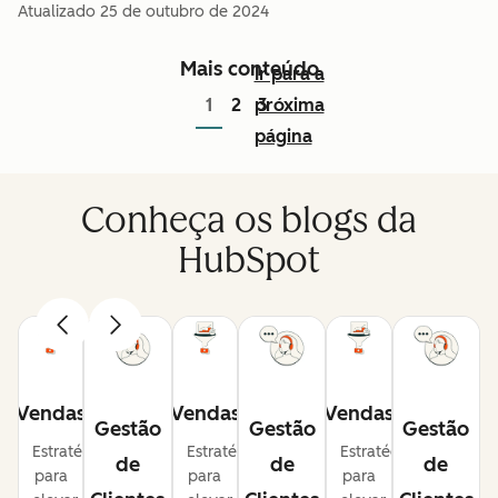
Atualizado
25 de outubro de 2024
Mais conteúdo
Ir para a
1
2
próxima
3
página
Conheça os blogs da
HubSpot
Vendas
Vendas
Vendas
Gestão
Gestão
Gestão
Estratégias
Estratégias
Estratégias
de
de
de
para
para
para