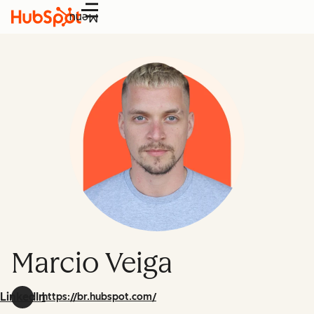
Menu
Marcio Veiga
LinkedIn
https://br.hubspot.com/