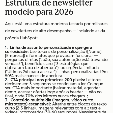
Estrutura de newsletter
modelo para 2026
Aqui está uma estrutura moderna testada por milhares
de newsletters de alto desempenho — incluindo as da
própria HubSpot::
Linha de assunto personalizada e que gera
curiosidade:
Use tokens de personalização ([Nome],
[Empresa]) e formatos que provaram funcionar —
perguntas diretas ("João, sua automação está travando
vendas?"), benefício claro ("3 estratégias que
dobraram taxa de abertura"), ou urgência limitada
("Últimas 24h para acessar"). Linhas personalizadas têm
50% mais chances de abertura.
CTA principal nos primeiros 200 pixels:
Leitores
decidem em 3 segundos se continuam a ler. Coloque
seu CTA mais importante (baixar material, agendar
demo, acessar oferta) logo após o header — não no
final, onde 70% dos leitores nunca chegam.
;
Conteúdo multimídia (imagem, vídeo curto,
microtexto) escaneável:
Alterne entre blocos de texto
curto (2-3 linhas), imagens relevantes com alt text e
vídeos incorporados (30-60 segundos). Newsletters da