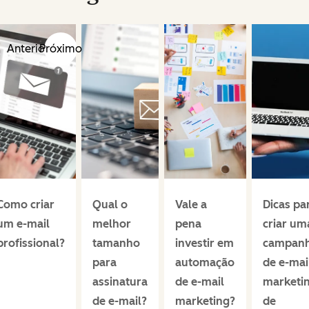
Anterior
Próximo
Como criar
Qual o
Vale a
Dicas pa
um e-mail
melhor
pena
criar um
profissional?
tamanho
investir em
campan
para
automação
de e-mai
assinatura
de e-mail
marketi
de e-mail?
marketing?
de