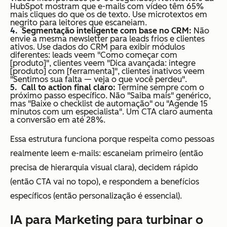
HubSpot mostram que e-mails com vídeo têm 65%
mais cliques do que os de texto. Use microtextos em
negrito para leitores que escaneiam.
Segmentação
inteligente
com base no CRM
:
Não
envie a mesma newsletter para leads frios e clientes
ativos. Use dados do CRM para exibir módulos
diferentes: leads veem "Como começar com
[produto]", clientes veem "Dica avançada: integre
[produto] com [ferramenta]", clientes inativos veem
"Sentimos sua falta — veja o que você perdeu".
Call to action final claro:
Termine sempre com o
próximo passo específico. Não "Saiba mais" genérico,
mas "Baixe o checklist de automação" ou "Agende 15
minutos com um especialista". Um CTA claro aumenta
a conversão em até 28%.
Essa estrutura funciona porque respeita como pessoas
realmente leem e-mails: escaneiam primeiro (então
precisa de hierarquia visual clara), decidem rápido
(então CTA vai no topo), e respondem a benefícios
específicos (então personalização é essencial).
IA para Marketing para turbinar o