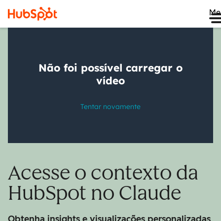
Me
Acesse o contexto da
HubSpot no Claude
Obtenha insights e visualizações personalizadas